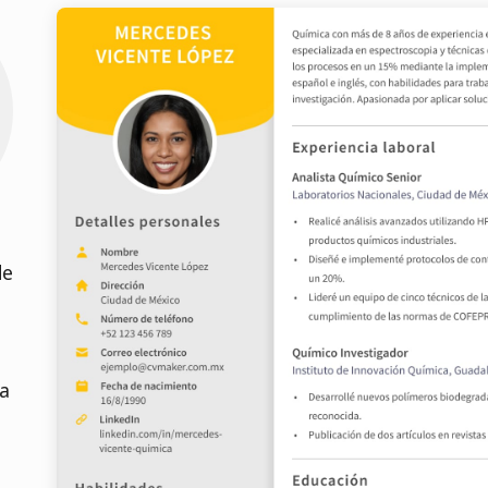
de
ra